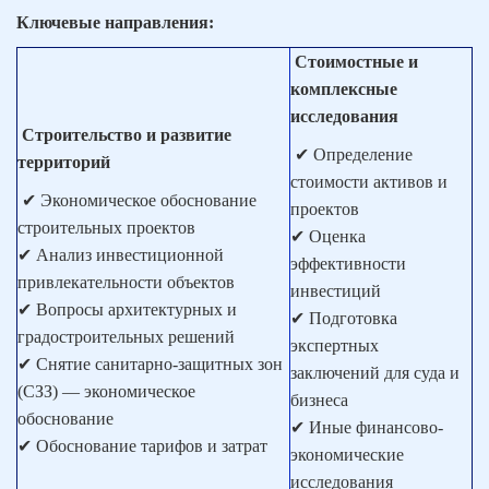
Ключевые направления:
Стоимостные и
комплексные
исследования
Строительство и развитие
✔ Определение
территорий
стоимости активов и
✔ Экономическое обоснование
проектов
строительных проектов
✔ Оценка
✔ Анализ инвестиционной
эффективности
привлекательности объектов
инвестиций
✔ Вопросы архитектурных и
✔ Подготовка
градостроительных решений
экспертных
✔ Снятие санитарно-защитных зон
заключений для суда и
(СЗЗ) — экономическое
бизнеса
обоснование
✔ Иные финансово-
✔ Обоснование тарифов и затрат
экономические
исследования